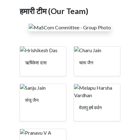
हमारी टीम (Our Team)
ऋषिकेश दास
चारू जैन
संंजू जैन
मेलापु हर्ष वर्धन