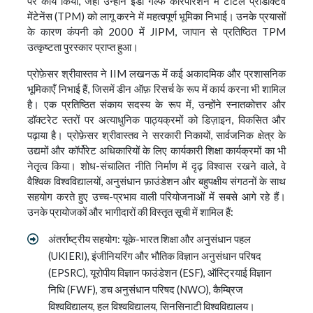
पर कार्य किया, जहाँ उन्होंने इंडो गल्फ कॉरपोरेशन में टोटल प्रोडक्टिव
मेंटेनेंस (TPM) को लागू करने में महत्वपूर्ण भूमिका निभाई। उनके प्रयासों
के कारण कंपनी को 2000 में JIPM, जापान से प्रतिष्ठित TPM
उत्कृष्टता पुरस्कार प्राप्त हुआ।
प्रोफ़ेसर श्रीवास्तव ने IIM लखनऊ में कई अकादमिक और प्रशासनिक
भूमिकाएँ निभाई हैं, जिसमें डीन ऑफ़ रिसर्च के रूप में कार्य करना भी शामिल
है। एक प्रतिष्ठित संकाय सदस्य के रूप में, उन्होंने स्नातकोत्तर और
डॉक्टरेट स्तरों पर अत्याधुनिक पाठ्यक्रमों को डिज़ाइन, विकसित और
पढ़ाया है। प्रोफ़ेसर श्रीवास्तव ने सरकारी निकायों, सार्वजनिक क्षेत्र के
उद्यमों और कॉर्पोरेट अधिकारियों के लिए कार्यकारी शिक्षा कार्यक्रमों का भी
नेतृत्व किया। शोध-संचालित नीति निर्माण में दृढ़ विश्वास रखने वाले, वे
वैश्विक विश्वविद्यालयों, अनुसंधान फ़ाउंडेशन और बहुपक्षीय संगठनों के साथ
सहयोग करते हुए उच्च-प्रभाव वाली परियोजनाओं में सबसे आगे रहे हैं।
उनके प्रायोजकों और भागीदारों की विस्तृत सूची में शामिल हैं:
अंतर्राष्ट्रीय सहयोग: यूके-भारत शिक्षा और अनुसंधान पहल
(UKIERI), इंजीनियरिंग और भौतिक विज्ञान अनुसंधान परिषद
(EPSRC), यूरोपीय विज्ञान फाउंडेशन (ESF), ऑस्ट्रियाई विज्ञान
निधि (FWF), डच अनुसंधान परिषद (NWO), कैम्ब्रिज
विश्वविद्यालय, हल विश्वविद्यालय, सिनसिनाटी विश्वविद्यालय।