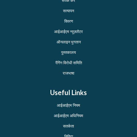
संपर्क करें
सत्यापन
विवरण
आईआईएम न्यूज़लैटर
ऑनलाइन भुगतान
पुस्तकालय
रैगिंग विरोधी समिति
राजभाषा
Useful Links
आईआईएम नियम
आईआईएम अधिनियम
सतर्कता
निविदा