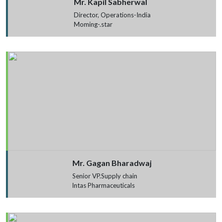
Mr. Kapil Sabherwal
Director, Operations-India
Moming-.star
Mr. Gagan Bharadwaj
Senior VP.Supply chain
lntas Pharmaceuticals