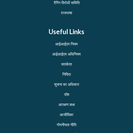
रैगिंग विरोधी समिति
राजभाषा
Useful Links
आईआईएम नियम
आईआईएम अधिनियम
सतर्कता
निविदा
सूचना का अधिकार
पॉश
आरक्षण कक्ष
आजीविका
गोपनीयता नीति