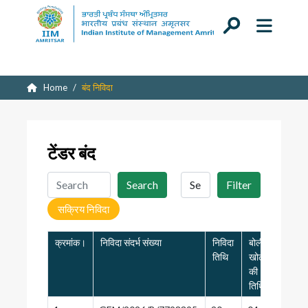
Home
बंद निविदा
टेंडर बंद
Search
Filter
सक्रिय निविदा
क्रमांक।
निविदा संदर्भ संख्या
निविदा
बोली
आवेद
तिथि
खोलने
की
की
अंतिम
तिथि
तिथि